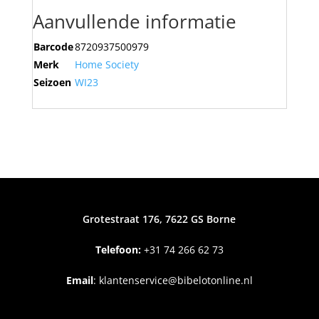
Aanvullende informatie
Barcode
8720937500979
Merk
Home Society
Seizoen
WI23
Grotestraat 176, 7622 GS Borne
Telefoon:
+31
74 266 62 73
Email
:
klantenservice@bibelotonline.nl