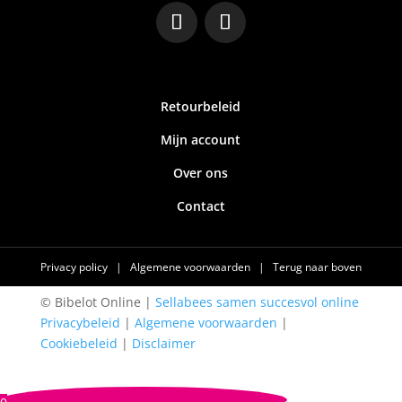
Retourbeleid
Mijn account
Over ons
Contact
Privacy policy
|
Algemene voorwaarden
|
Terug naar boven
© Bibelot Online |
Sellabees samen succesvol online
Privacybeleid
|
Algemene voorwaarden
|
Cookiebeleid
|
Disclaimer