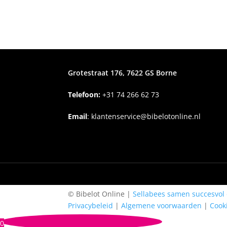
Grotestraat 176, 7622 GS Borne
Telefoon:
+31
74 266 62 73
Email
:
klantenservice@bibelotonline.nl
© Bibelot Online |
Sellabees samen succesvol 
Privacybeleid
|
Algemene voorwaarden
|
Cook
0