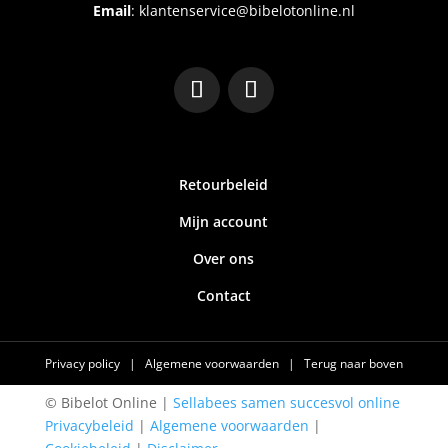
Email
:
klantenservice@bibelotonline.nl
Retourbeleid
Mijn account
Over ons
Contact
Privacy policy
|
Algemene voorwaarden
|
Terug naar boven
© Bibelot Online |
Sellabees samen succesvol online
Privacybeleid
|
Algemene voorwaarden
|