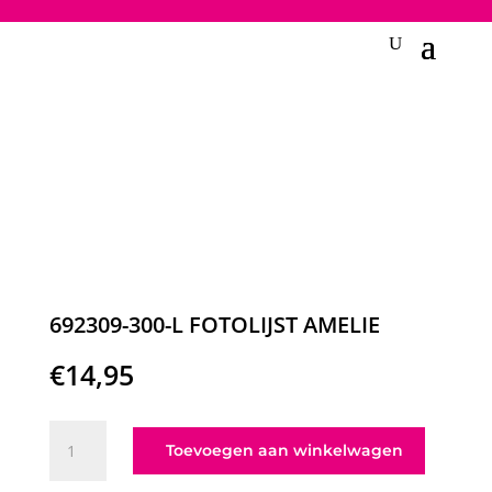
2748950135240401
692309-300-L FOTOLIJST AMELIE
€
14,95
692309-
Toevoegen aan winkelwagen
300-
L