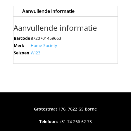
fotolijst
Aanvullende informatie
Amelie
aantal
Aanvullende informatie
Barcode
8720701459663
Merk
Home Society
Seizoen
WI23
Grotestraat 176, 7622 GS Borne
Telefoon:
+31
74 266 62 73