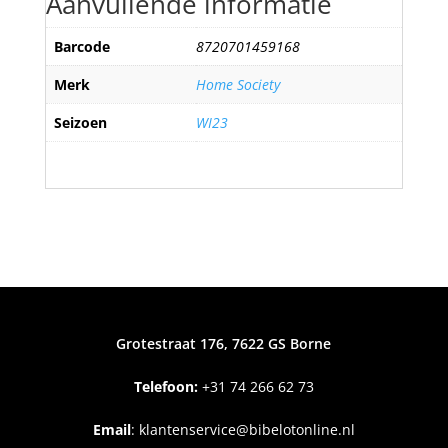
Aanvullende informatie
Barcode
8720701459168
Merk
Home Society
Seizoen
WI23
Grotestraat 176, 7622 GS Borne
Telefoon:
+31
74 266 62 73
Email
:
klantenservice@bibelotonline.nl