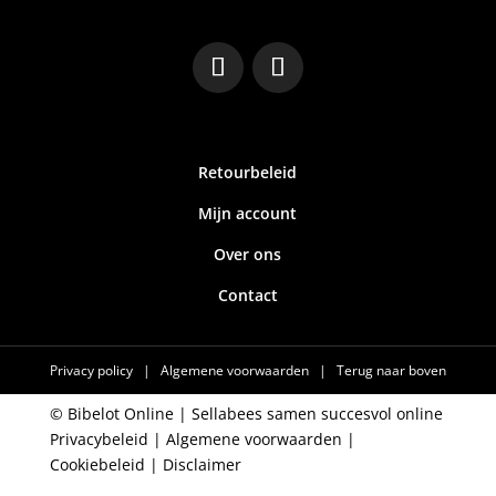
Retourbeleid
Mijn account
Over ons
Contact
Privacy policy
|
Algemene voorwaarden
|
Terug naar boven
© Bibelot Online |
Sellabees samen succesvol online
Privacybeleid
|
Algemene voorwaarden
|
Cookiebeleid
|
Disclaimer