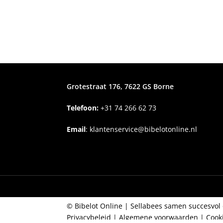
Grotestraat 176, 7622 GS Borne
Telefoon:
+31
74 266 62 73
Email
:
klantenservice@bibelotonline.nl
© Bibelot Online |
Sellabees samen succesvol 
Privacybeleid
|
Algemene voorwaarden
|
Cook