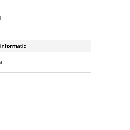
]
informatie
n]