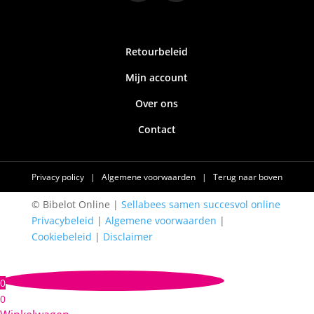
Retourbeleid
Mijn account
Over ons
Contact
Privacy policy
|
Algemene voorwaarden
|
Terug naar boven
© Bibelot Online |
Sellabees samen succesvol online
Privacybeleid
|
Algemene voorwaarden
|
Cookiebeleid
|
Disclaimer
0
0