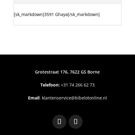
[sk_markdown]3591 Ghaya[/sk_markdown]
Grotestraat 176, 7622 GS Borne
Telefoon:
+31
74 266 62 73
Email
:
klantenservice@bibelotonline.nl