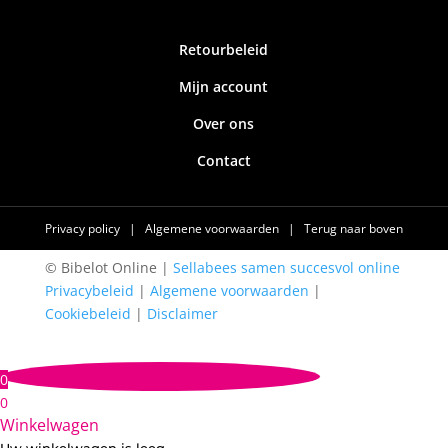
Retourbeleid
Mijn account
Over ons
Contact
Privacy policy
|
Algemene voorwaarden
|
Terug naar boven
© Bibelot Online |
Sellabees samen succesvol online
Privacybeleid
|
Algemene voorwaarden
|
Cookiebeleid
|
Disclaimer
0
0
Winkelwagen