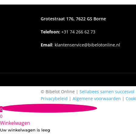
Grotestraat 176, 7622 GS Borne
Telefoon:
+31
74 266 62 73
Email
:
klantenservice@bibelotonline.nl
© Bibelot Online |
Sellabees samen succesvol 
Privacybeleid
|
Algemene voorwaarden
|
Cook
0
0
Winkelwagen
Uw winkelwagen is leeg