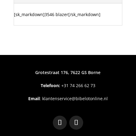
[sk_markdown]3546 blazer[/sk_markdown]
Grotestraat 176, 7622 GS Borne
Telefoon:
+31
74 266 62 73
Email
:
klantenservice@bibelotonline.nl