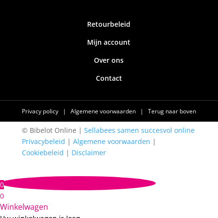
Retourbeleid
Mijn account
Over ons
Contact
Privacy policy
|
Algemene voorwaarden
|
Terug naar boven
© Bibelot Online |
Sellabees samen succesvol online
Privacybeleid
|
Algemene voorwaarden
|
Cookiebeleid
|
Disclaimer
0
0
Winkelwagen