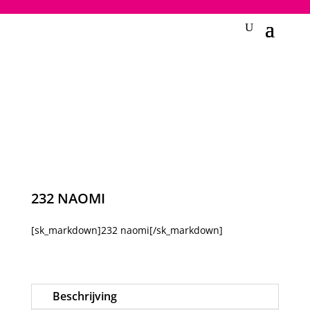
2748950135240401
232 NAOMI
[sk_markdown]232 naomi[/sk_markdown]
Beschrijving