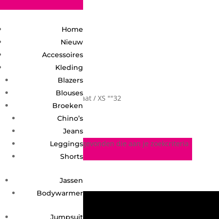
2748950135240401
Home
Nieuw
Accessoires
Kleding
Blazers
Blouses
Home
/ Product maat / XS ""32
XS ""32
Broeken
Chino’s
Jeans
Geen producten gevonden die aan je zoekcriteria
Leggings
voldoen.
Shorts
Jassen
Bodywarmer
Jumpsuit