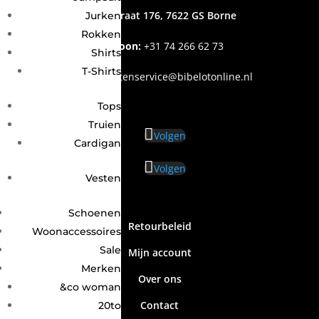
Grotestraat 176, 7622 GS Borne
Jurken
Rokken
Telefoon:
+31
74 266 62 73
Shirts
T-Shirts
Email
:
klantenservice@bibelotonline.nl
Tops
Truien
Volgen
Cardigan
Volgen
Vesten
Schoenen
Retourbeleid
Woonaccessoires
Sale
Mijn account
Merken
Over ons
&co woman
Contact
20to