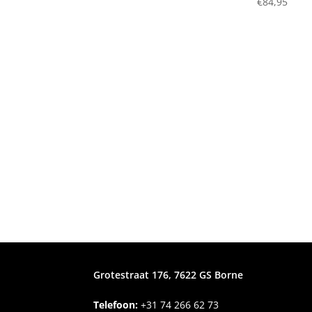
€
84,95
Grotestraat 176, 7622 GS Borne
Telefoon:
+31
74 266 62 73