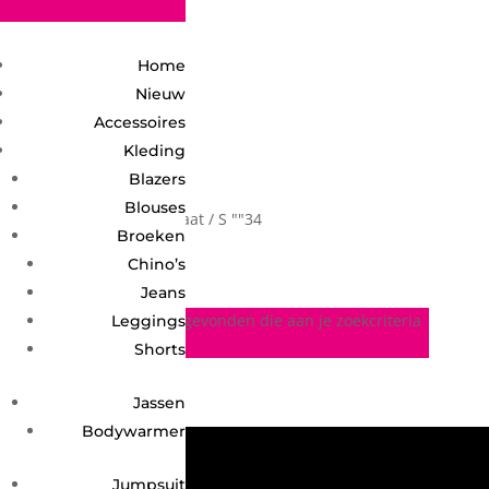
2748950135240401
Home
Nieuw
Accessoires
Kleding
Blazers
Blouses
Home
/ Product maat / S ""34
S ""34
Broeken
Chino’s
Jeans
Geen producten gevonden die aan je zoekcriteria
Leggings
voldoen.
Shorts
Jassen
Bodywarmer
Jumpsuit