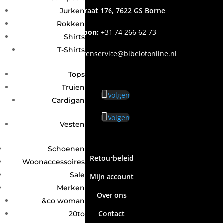
Grotestraat 176, 7622 GS Borne
Jurken
Rokken
Telefoon:
+31
74 266 62 73
Shirts
T-Shirts
Email
:
klantenservice@bibelotonline.nl
Tops
Truien
Volgen
Cardigan
Volgen
Vesten
Schoenen
Retourbeleid
Woonaccessoires
Sale
Mijn account
Merken
Over ons
&co woman
Contact
20to