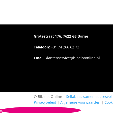
Grotestraat 176, 7622 GS Borne
Telefoon:
+31
74 266 62 73
Email
:
klantenservice@bibelotonline.nl
© Bibelot Online |
Sellabees samen succesvol 
Privacybeleid
|
Algemene voorwaarden
|
Cook
0