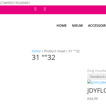
2748950135240401
HOME
NIEUW
ACCESSOIR
Home
/ Product maat / 31 ""32
31 ""32
Enig result
JDYFL
€
44,99