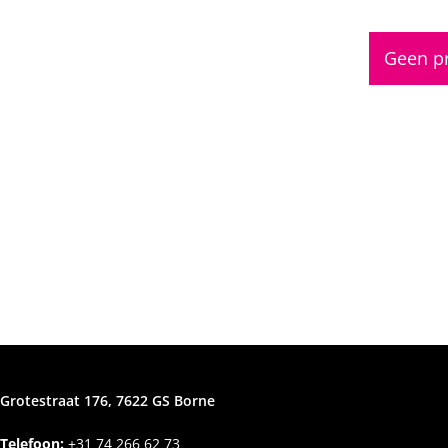
Geen pr
Grotestraat 176, 7622 GS Borne
Telefoon:
+31
74 266 62 73