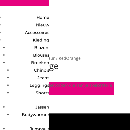
2748950135240401
Home
Nieuw
Accessoires
Kleding
Blazers
Blouses
Home
/ Product Kleur / RedOrange
RedOrange
Broeken
Chino’s
Jeans
Geen producten gevonden die aan je zoekcriteria
Leggings
voldoen.
Shorts
Jassen
Bodywarmer
Jumpsuit