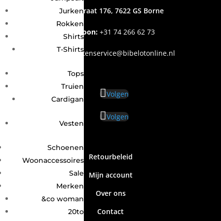
Grotestraat 176, 7622 GS Borne
Jurken
Rokken
Telefoon:
+31
74 266 62 73
Shirts
T-Shirts
Email
:
klantenservice@bibelotonline.nl
Tops
Truien
Volgen
Cardigan
Volgen
Vesten
Schoenen
Retourbeleid
Woonaccessoires
Sale
Mijn account
Merken
Over ons
&co woman
Contact
20to