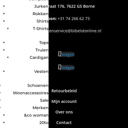
Grotestraat 176, 7622 GS Borne
Jurken
Rokken
Telefoon:
+31
74 266 62 73
Shirts
T-Shirts
Email
:
klantenservice@bibelotonline.nl
Tops
Truien
Volgen
Cardigan
Volgen
Vesten
Schoenen
Retourbeleid
Woonaccessoires
Sale
Mijn account
Merken
Over ons
&co woman
Contact
20to