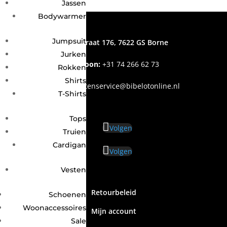
Jassen
Bodywarmer
Jumpsuit
Grotestraat 176, 7622 GS Borne
Jurken
Telefoon:
+31
74 266 62 73
Rokken
Shirts
Email
:
klantenservice@bibelotonline.nl
T-Shirts
Tops
Volgen
Truien
Cardigan
Volgen
Vesten
Retourbeleid
Schoenen
Woonaccessoires
Mijn account
Sale