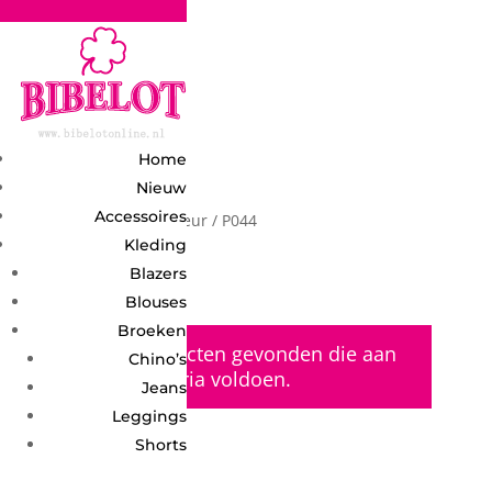
2748950135240401
Home
Nieuw
Accessoires
Home
/ Product Kleur / P044
Kleding
P044
Blazers
Blouses
Broeken
Geen producten gevonden die aan
Chino’s
je zoekcriteria voldoen.
Jeans
Leggings
Shorts