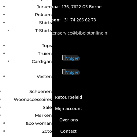
Grotestraat 176, 7622 GS Borne
Jurken
Rokken
Telefoon:
+31
74 266 62 73
Shirts
T-Shirts
Email
:
klantenservice@bibelotonline.nl
Tops
Truien
Volgen
Cardigan
Volgen
Vesten
Schoenen
Retourbeleid
Woonaccessoires
Sale
Mijn account
Merken
Over ons
&co woman
Contact
20to