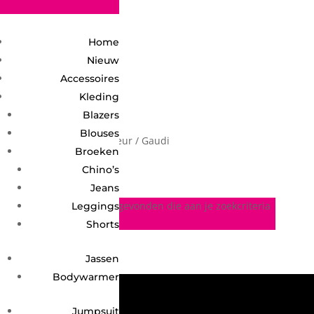
2748950135240401
Home
Nieuw
Accessoires
Kleding
Blazers
Blouses
Home
/ Product Kleur / Gaudi
Gaudi
Broeken
Chino’s
Jeans
Geen producten gevonden die aan je zoekcriteria
Leggings
voldoen.
Shorts
Jassen
Bodywarmer
Jumpsuit