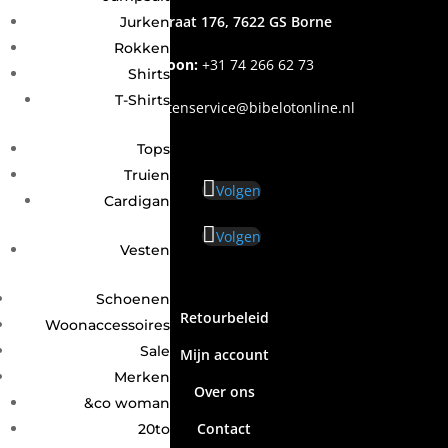
Grotestraat 176, 7622 GS Borne
Jurken
Rokken
Telefoon:
+31
74 266 62 73
Shirts
T-Shirts
Email
:
klantenservice@bibelotonline.nl
Tops
Truien
Volgen
Cardigan
Volgen
Vesten
Schoenen
Retourbeleid
Woonaccessoires
Sale
Mijn account
Merken
Over ons
&co woman
Contact
20to