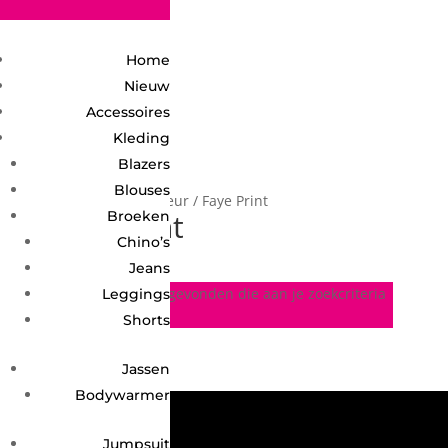
2748950135240401
Home
Nieuw
Accessoires
Kleding
Blazers
Blouses
Home
/ Product Kleur / Faye Print
Faye Print
Broeken
Chino’s
Jeans
Geen producten gevonden die aan je zoekcriteria
Leggings
voldoen.
Shorts
Jassen
Bodywarmer
Jumpsuit