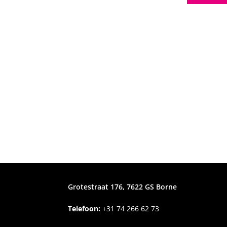
Grotestraat 176, 7622 GS Borne
Telefoon:
+31
74 266 62 73