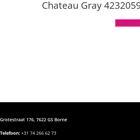
Chateau Gray 423205
Geen produc
Grotestraat 176, 7622 GS Borne
Telefoon:
+31
74 266 62 73