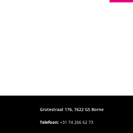
Grotestraat 176, 7622 GS Borne
Telefoon:
+31
74 266 62 73